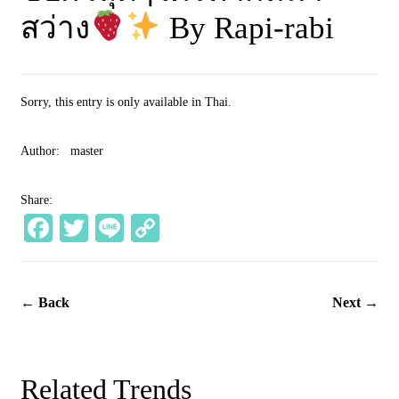
สว่าง
By Rapi-rabi
Sorry, this entry is only available in
Thai
.
Author:
master
Share:
Fa
T
Li
C
ce
wi
ne
op
bo
tte
y
← Back
Next →
ok
r
Li
nk
Related Trends