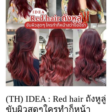
(TH) IDEA : Red hair ถังหูลู่
ขับผิวสุดๆใครทำก็หน้า