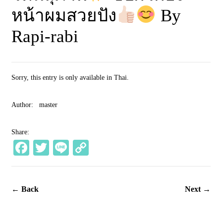
หน้าผมสวยปัง
By
Rapi-rabi
Sorry, this entry is only available in
Thai
.
Author:
master
Share:
Fa
T
Li
C
ce
wi
ne
op
bo
tte
y
← Back
Next →
ok
r
Li
nk