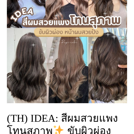
(TH) IDEA: สีผมสวยแพง
โทนสุภาพ
ขับผิวผ่อง