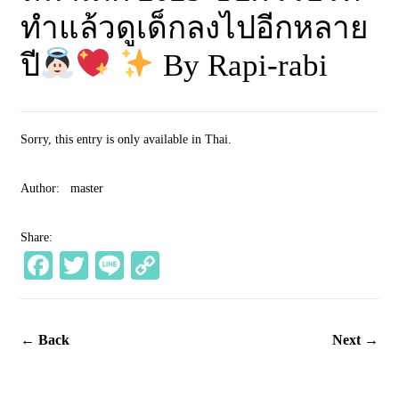
ทำแล้วดูเด็กลงไปอีกหลาย
ปี
By Rapi-rabi
Sorry, this entry is only available in
Thai
.
Author:
master
Share:
Fa
T
Li
C
ce
wi
ne
op
bo
tte
y
← Back
Next →
ok
r
Li
nk