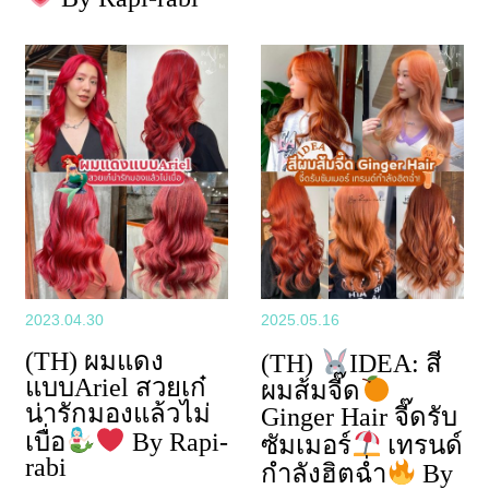
2023.04.30
2025.05.16
(TH) ผมแดง
(TH)
IDEA: สี
แบบAriel สวยเก๋
ผมส้มจี๊ด
น่ารักมองแล้วไม่
Ginger Hair จี๊ดรับ
เบื่อ
By Rapi-
ซัมเมอร์
เทรนด์
rabi
กำลังฮิตฉ่ำ
By