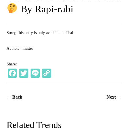
By Rapi-rabi
Sorry, this entry is only available in
Thai
.
Author:
master
Share:
Fa
T
Li
C
ce
wi
ne
op
bo
tte
y
← Back
Next →
ok
r
Li
nk
Related Trends