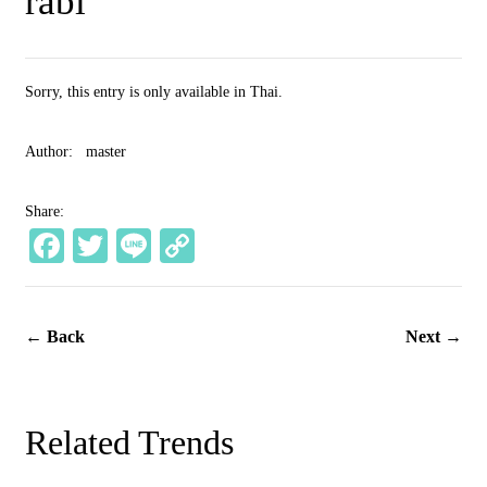
rabi
Sorry, this entry is only available in
Thai
.
Author:
master
Share:
Fa
T
Li
C
ce
wi
ne
op
bo
tte
y
← Back
Next →
ok
r
Li
nk
Related Trends