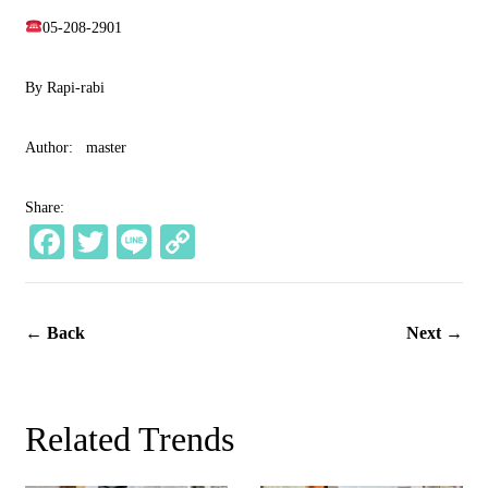
05-208-2901
By Rapi-rabi
Author:
master
Share:
Fa
T
Li
C
ce
wi
ne
op
bo
tte
y
← Back
Next →
ok
r
Li
nk
Related Trends