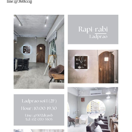
line:
@360tccqj