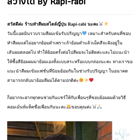
สว่างได้ By Rapi-rabi
สวัสดีค่ะ ร้านทำสีผมสไตล์ญี่ปุ่น Rapi-rabi นะคะ
วันนี้แอดมินรวบรวมสีผมเข้มรับปริญญา
เหมาะสำหรับคนที่ชอบ
ทำสีผมแต่ไม่อยากย้อมดำเพราะถ้าย้อมดำแล้วเม็ดสีจะฝังอยู่ใน
เส้นผมตลอดไป ทำให้ย้อมครั้งต่อไปสีผมจะไม่ติดค่ะและไม่แนะนำ
ให้ซื้อสีย้อมผมมาย้อมเองทั้งแบบสระหรือแบบกล่องนะคะ ทางเราขอ
แนะนำสีผมเข้มแฟชั่นที่นิยมย้อมกันในช่วงรับปริญญา ในอนาคต
สามารถกลับมาย้อมสีผมได้ตามปกติค่ะ
ก็อยากจะฝากทุกคนช่วยกันแชร์ให้กับเพื่อนๆที่ชอบย้อมผมด้วยวิธี
คอมเม้นท์แท็คชื่อเพื่อนกันนะคะ
ขอบคุณค่ะ