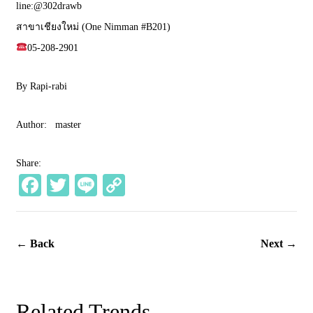
line:@302drawb
สาขาเชียงใหม่ (One Nimman #B201)
05-208-2901
By Rapi-rabi
Author:
master
Share:
Fa
T
Li
C
ce
wi
ne
op
bo
tte
y
← Back
Next →
ok
r
Li
nk
Related Trends