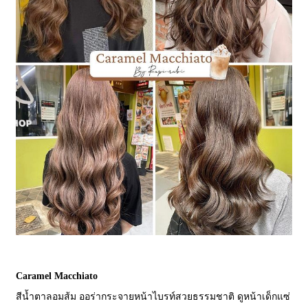
Caramel Macchiato
สีน้ำตาลอมส้ม ออร่ากระจายหน้าไบรท์สวยธรรมชาติ ดูหน้าเด็กแซ่