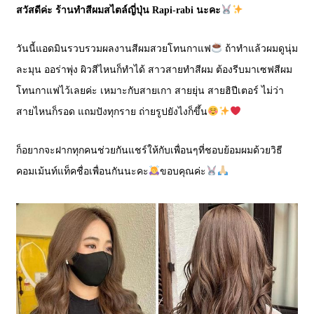
สวัสดีค่ะ ร้านทำสีผมสไตล์ญี่ปุ่น Rapi-rabi นะคะ
วันนี้แอดมินรวบรวมผลงานสีผมสวยโทนกาแฟ
ถ้าทำแล้วผมดูนุ่ม
ละมุน ออร่าพุ่ง ผิวสีไหนก็ทำได้ สาวสายทำสีผม ต้องรีบมาเซฟสีผม
โทนกาแฟไว้เลยค่ะ เหมาะกับสายเกา สายยุ่น สายฮิปีเตอร์ ไม่ว่า
สายไหนก็รอด แถมปังทุกราย ถ่ายรูปยังไงก็ขึ้น
ก็อยากจะฝากทุกคนช่วยกันแชร์ให้กับเพื่อนๆที่ชอบย้อมผมด้วยวิธี
คอมเม้นท์แท็คชื่อเพื่อนกันนะคะ
ขอบคุณค่ะ