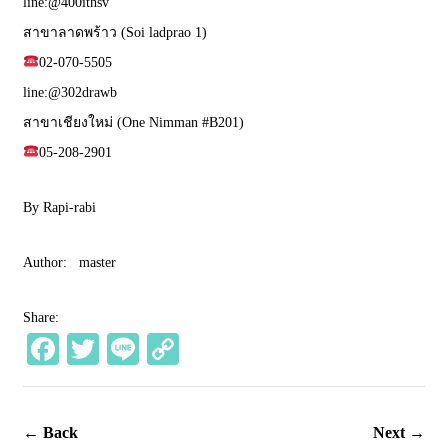
line:@400ithsv
สาขาลาดพร้าว (Soi ladprao 1)
02-070-5505
line:@302drawb
สาขาเชียงใหม่ (One Nimman #B201)
05-208-2901
By Rapi-rabi
Author:
master
Share:
Fa
T
Li
C
ce
wi
ne
op
bo
tte
y
← Back
Next →
ok
r
Li