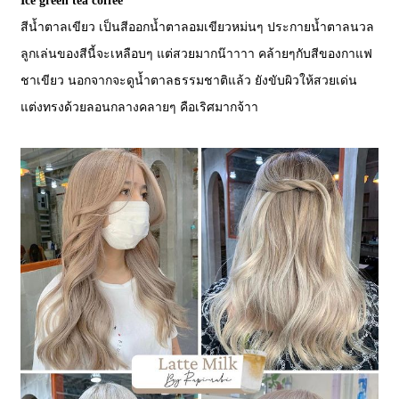
Ice green tea coffee
สีน้ำตาลเขียว เป็นสีออกน้ำตาลอมเขียวหม่นๆ ประกายน้ำตาลนวล
ลูกเล่นของสีนี้จะเหลือบๆ แต่สวยมากน๊าาาา คล้ายๆกับสีของกาแฟ
ชาเขียว นอกจากจะดูน้ำตาลธรรมชาติแล้ว ยังขับผิวให้สวยเด่น
แต่งทรงด้วยลอนกลางคลายๆ คือเริศมากจ้าา