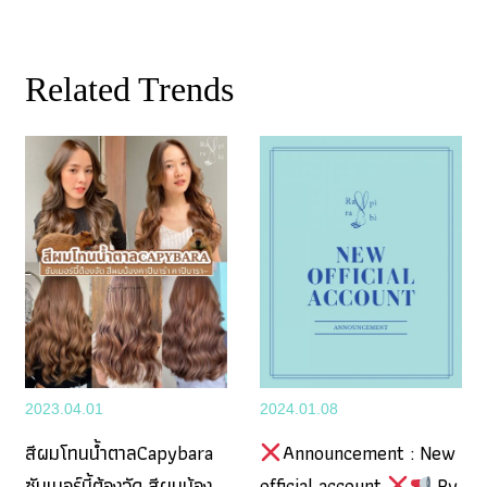
nk
Related Trends
2023.04.01
2024.01.08
สีผมโทนน้ำตาลCapybara
Announcement : New
ซัมเมอร์นี้ต้องจัด สีผมน้อง
official account
By