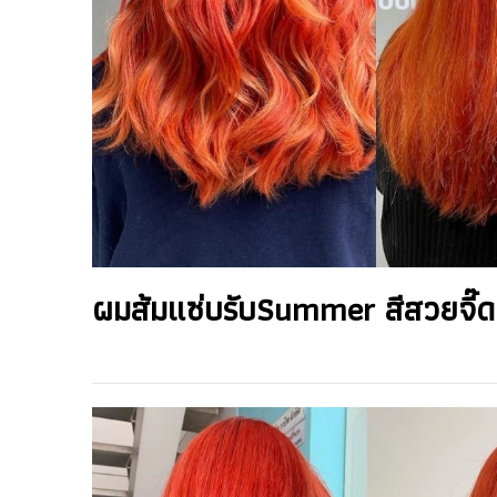
ผมส้มแซ่บรับSummer สีสวยจี๊ดจ๊