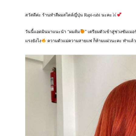
สวัสดีค่ะ ร้านทำสีผมสไตล์ญี่ปุ่น Rapi-rabi นะคะ
วันนี้แอดมินมาแนะนำ “ผมส้ม
” เตรียมตัวเข้าสู่ช่วงซัมเมอร
แรงยังไง
ความตัวแม่ความสายแฟ ก็ห้ามแผ่วนะคะ ทำแล้