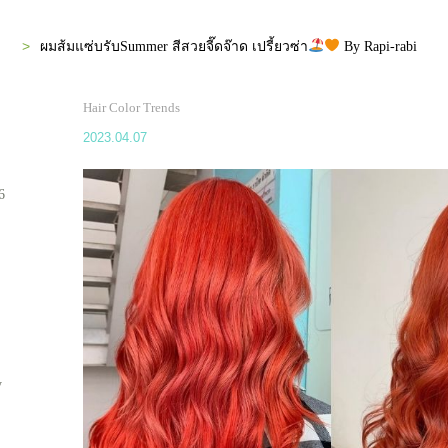
ผมส้มแซ่บรับSummer สีสวยจี๊ดจ๊าด เปรี้ยวซ่า
By Rapi-rabi
Hair Color Trends
2023.04.07
6
y