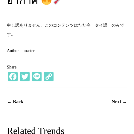
อากาศ
申し訳ありません、このコンテンツはただ今
タイ語
のみで
す。
Author:
master
Share:
Fa
T
Li
C
ce
wi
ne
op
bo
tte
y
← Back
Next →
ok
r
Li
nk
Related Trends