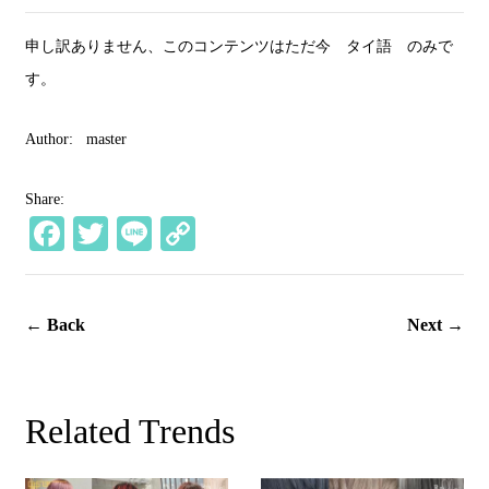
申し訳ありません、このコンテンツはただ今
タイ語
のみで
す。
Author:
master
Share:
Fa
T
Li
C
ce
wi
ne
op
bo
tte
y
← Back
Next →
ok
r
Li
nk
Related Trends