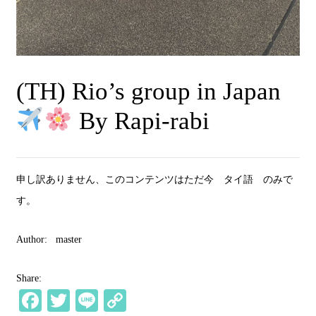
(TH) Rio’s group in Japan
By Rapi-rabi
申し訳ありません、このコンテンツはただ今
タイ語
のみで
す。
Author:
master
Share:
Fa
T
Li
C