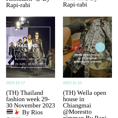
Rapi-rabi
Rapi-rabi
2023.10.17
2023.11.10
(TH) Thailand
(TH) Wella open
fashion week 29-
house in
30 November 2023
Chiangmai
@Morestto
By Rios