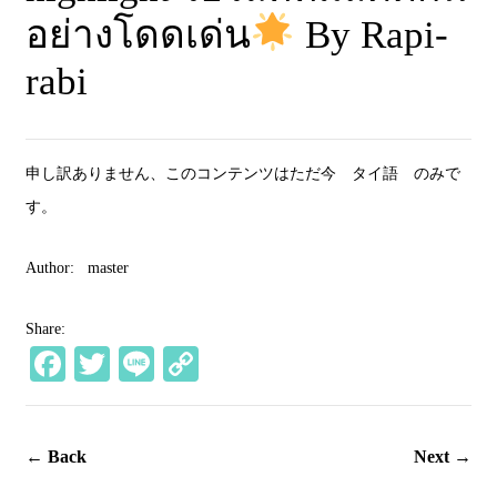
อย่างโดดเด่น
By Rapi-
rabi
申し訳ありません、このコンテンツはただ今
タイ語
のみで
す。
Author:
master
Share:
Fa
T
Li
C
ce
wi
ne
op
bo
tte
y
← Back
Next →
ok
r
Li