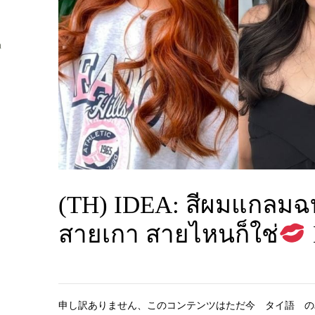
n
(TH) IDEA: สีผมแกลมฉบ
สายเกา สายไหนก็ใช่
申し訳ありません、このコンテンツはただ今
タイ語
の