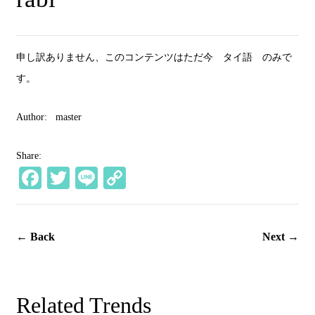
申し訳ありません、このコンテンツはただ今
タイ語
のみで
す。
Author:
master
Share:
Fa
T
Li
C
ce
wi
ne
op
bo
tte
y
← Back
Next →
ok
r
Li
nk
Related Trends